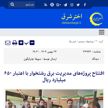
پ
گروه :
*
/
پیشنهاد سردبیر
/
تیتر یک
شناسه :
44993
۲۴ بهمن ۱۴۰۴ - ۱۹:۳۰
۰
دیدگاه
ارسال توسط :
سهیلا چترآبگون
افتتاح پروژه‌های مدیریت برق رشتخوار با اعتبار ۶۵۰
میلیارد ریال