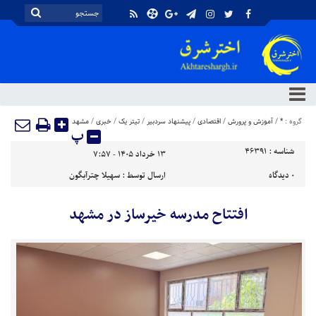
گروه :
*
/
آموزش و پرورش
/
اقتصادی
/
پیشنهاد سردبیر
/
تیتر یک
/
خبری
/
مشهد
پ
شناسه :
46391
۱۳ خرداد ۱۴۰۵ - ۷:۵۷
۰
دیدگاه
ارسال توسط :
سهیلا چترآبگون
افتتاح مدرسه خیرساز در مشهد