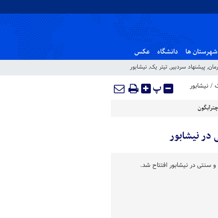
شهرستان ها
دانشگاه
عکس
مان
,
پیشنهاد سردبیر
,
تیتر یک
,
نیشابور
ک
/
نیشابور
پ
چترآبگون
 در نیشابور
 سنتی در نیشابور افتتاح شد.