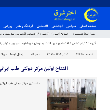
صفحه اصلی
سیاسی
اجتماعی
اقتصادی
فرهنگ و هنر
ورزشی
شما اینجا هستید :
صفحه اصلی
آرشیو :
*
,
اجتماعی
,
اقتصادی
,
بهداشت و در
گروه :
*
/
اجتماعی
/
اقتصادی
/
بهداشت و درمان
/
پیشنهاد سردبیر
/
تیتر ی
شناسه :
46865
۰۱ تیر ۱۴۰۵ - ۲۲:۱۵
۰
دیدگاه
ارسال توسط :
سهیلا 
افتتاح اولین مرکز دولتی طب ایرانی
نخستین مرکز دولتی طب ایرانی و