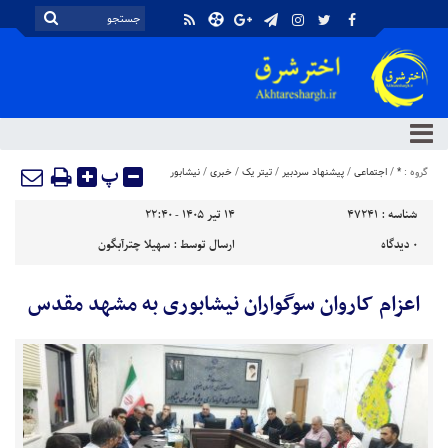
پ
گروه :
*
/
اجتماعی
/
پیشنهاد سردبیر
/
تیتر یک
/
خبری
/
نیشابور
شناسه :
47241
۱۴ تیر ۱۴۰۵ - ۲۲:۴۰
۰
دیدگاه
ارسال توسط :
سهیلا چترآبگون
اعزام کاروان سوگواران نیشابوری به مشهد مقدس