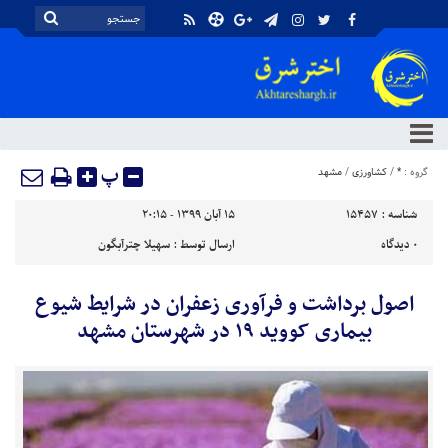
پ
گروه :
*
/
کشاورزی
/
مشهد
شناسه :
15457
۱۵ آبان ۱۳۹۹ - ۲۰:۱۵
۰
دیدگاه
ارسال توسط :
سهیلا چترآبگون
اصول برداشت و فرآوری زعفران در شرایط شیوع
بیماری کووید ۱۹ در شهرستان مشهد