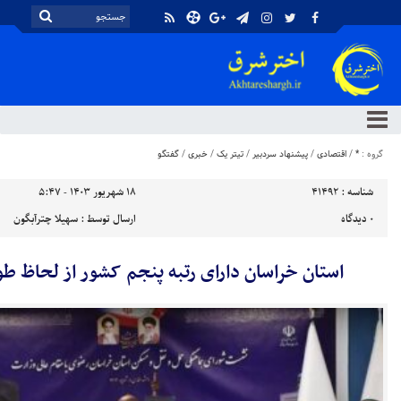
گروه :
*
/
اقتصادی
/
پیشنهاد سردبیر
/
تیتر یک
/
خبری
/
گفتگو
شناسه :
41492
۱۸ شهریور ۱۴۰۳ - ۵:۴۷
۰
دیدگاه
ارسال توسط :
سهیلا چترآبگون
استان خراسان دارای رتبه پنجم کشور از لحاظ طول