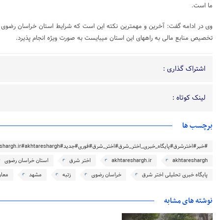
ما است.
وی در ادامه گفت: آخرین و مهمترین نکته این است که شرایط استان خراسان رضوی 
تخصیص منابع مالی به راههای این استان میبایست به صورت ویژه انجام پذیرد.
اشتراک گذاری :
لینک کوتاه :
برچسب ها
#خبر#اخترشرق#پایگاه_خبری_اختر_شرق#اختر_شرق#فوری#جدید#akhtareshargh.ir#akhtareshargh#خراسان#خراسان_رضوی
akhtareshargh
akhtareshargh.ir
اختر شرق
استان خراسان رضوی
پایگاه خبری تحلیلی اختر شرق
خراسان رضوی
زتبه
مشهد
معاو
نوشته های مشابه