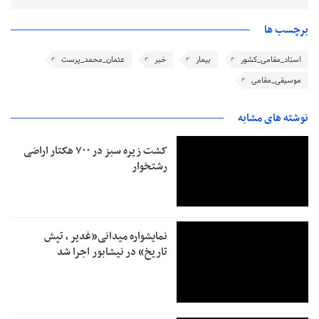
برچسب ها
استاد_مقامی_کشور
بیمار
خبر
عثمان_محمد_پرست
موسیقی_مقامی
نوشته های مشابه
کشت زیره سبز در ۷۰۰ هکتار اراضی
رشتخوار
نمایشواره میدانی«غدیر ، تپش
تاریخ» در نیشابور اجرا شد