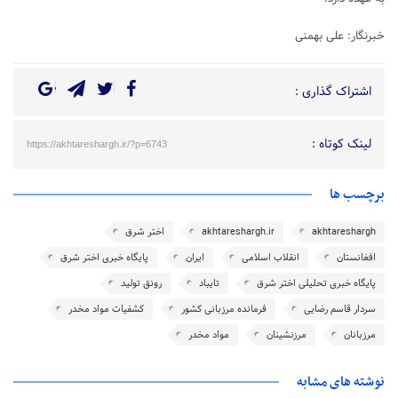
خبرنگار: علی بهمنی
اشتراک گذاری :
لینک کوتاه :
https://akhtareshargh.ir/?p=6743
برچسب ها
akhtareshargh
akhtareshargh.ir
اختر شرق
افغانستان
انقلاب اسلامی
ایران
پایگاه خبری اختر شرق
پایگاه خبری تحلیلی اختر شرق
تایباد
رونق تولید
سردار قاسم رضایی
فرمانده مرزبانی کشور
کشفیات مواد مخدر
مرزبانان
مرزنشینان
مواد مخدر
نوشته های مشابه