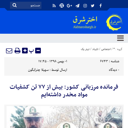
پ
گروه :
*
/
اجتماعی
/
تایباد
/
تیتر یک
شناسه :
6743
۰۱ بهمن ۱۳۹۸ - ۱۷:۴۵
۰
دیدگاه
ارسال توسط :
سهیلا چترآبگون
فرمانده مرزبانی کشور: بیش از ۷۷ تن کشفیات
مواد مخدر داشته‌ایم