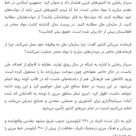
سردار رضایی به کشورهای غربی هشدار داد و عنوان کرد: جمهوری اسلامی در خط
مقدم مبارزه با مواد مخدر است، اما آیا مردم کشورهای غربی نباید از دولت‌های
خود مطالبه کنند که دولت‌ها به فکر جوانانشان باشند؟ از دولت‌هایتان مطالبه
کنید، از سازمان ملل مطالبه کنید. در بیست سال گذشته کشت مواد مخدر در
افغانستان بیش از ۵۰ برابر شده است، حقوق بشر کجاست؟
فرمانده مرزبانی کشور گفت: چرا سازمان ملل به وظیفه خود عمل نمی‌کند، چرا از
فرماندهان حاضر در میدان‌های مبارزه با مواد مخدر حمایت نمی‌کنند؟
سردار رضایی با اشاره به اینکه در سال رونق تولید، مقابله با قاچاق از اهداف ملی
ماست، در حال حاضر مقوله‌ای چون سوخت بیش‌ازحد ما را مشغول کرده است،
ورود کالاهای ضد فرهنگی هم از دغدغه‌های ماست که در قالب کوله برها انجام
می‌شود. در این زمینه در حفظ منافع ملی عمل خواهیم کرد و این روند ادامه
خواهد داشت، اظهار کرد: امروز تمام مناطق مرزی با توجه به اقداماتی که شده
آماده سرمایه‌گذاری برای کشاورزی و صنعتی، معدنی و صنایع تبدیلی می‌باشد و
اعلام می‌کنیم امنیت در تمام مرزهای کشور تأمین می‌شود.
لازم به ذکر است؛ تایباد در ۲۲۰ کیلومتری جنوب شرق مشهد مقدس واقع‌شده و
مرزبانی و هنگ مرزی درجه‌یک تایباد، حفاظت از بیش از ۳۰۰ کیلومتر خط مرزی را
به عهده دارد.