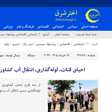
صفحه اصلی
سیاسی
اجتماعی
اقتصادی
فرهنگ و هنر
ورزشی
شما اینجا هستید :
صفحه اصلی
آرشیو :
*
,
اجتماعی
,
اقتصادی
,
پیشنهاد سردب
گروه :
*
/
اجتماعی
/
اقتصادی
/
پیشنهاد سردبیر
/
تیتر یک
/
خبری
/
زاوه
شناسه :
46789
۲۸ خرداد ۱۴۰۵ - ۳:۲۹
۰
دیدگاه
ارسال توسط :
سهی
احیای قنات، لوله‌گذاری، انتقال آب کشاور
از سه طرح بخش کشاورزی در
لوله‌گذاری مسیر انتقال آب و ت