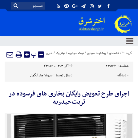
پ
گروه :
*
/
اقتصادی
/
پیشنهاد سردبیر
/
تربت حیدریه
/
تیتر یک
/
خبری
شناسه :
43563
۱۶ آذر ۱۴۰۴ - ۲۳:۵۹
۰
دیدگاه
ارسال توسط :
سهیلا چترآبگون
اجرای طرح تعویض رایگان بخاری های فرسوده در
تربت‌حیدریه