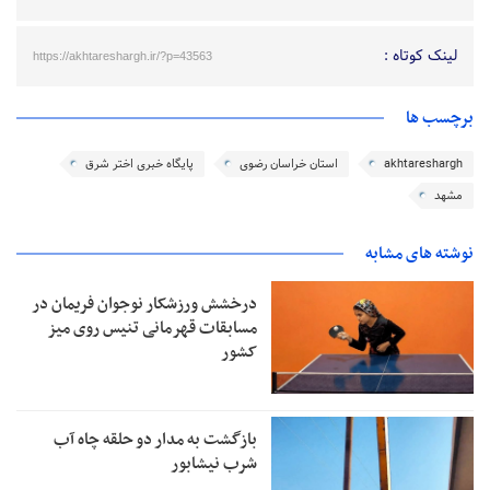
لینک کوتاه :
https://akhtareshargh.ir/?p=43563
برچسب ها
akhtareshargh
استان خراسان رضوی
پایگاه خبری اختر شرق
مشهد
نوشته های مشابه
درخشش ورزشکار نوجوان فریمان در
مسابقات قهرمانی تنیس روی میز
کشور
بازگشت به مدار دو حلقه چاه آب
شرب نیشابور