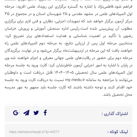
فراهم شود.فاطمی‌نژاد با اشاره به گستره برگزاری این رویداد علمی افزود: مرحله
اول المپیادهای علمی در مشهد مقدس و ۲۵ شهرستان استان و در مجموع در ۳۵
مرکز آزمون برگزار خواهد شد که تمهیدات اجرایی، نظارتی و فنی لازم برای برگزاری
مطلوب آن پیش‌بینی شده است.رئیس اداره سنجش آموزش‌ و پرورش خراسان
رضوی با تأکید بر اهمیت شناسایی و هدایت استعدادهای برتر تصریح کرد:
منتخبین مرحله اول پس از ارزیابی نتایج، به مرحله دوم المپیادهای علمی راه
خواهند یافت که این مرحله در اردیبهشت‌ماه برگزار می‌شود و در نهایت، برگزیدگان
مرحله دوم برای حضور در رقابت‌های علمی جهانی معرفی و اعزام خواهند شد.وی
در پایان با اشاره به امور اجرایی آزمون خاطرنشان کرد: کارت ورود به جلسه مرحله
اول المپیادهای علمی سال تحصیلی ۱۴۰۵–۱۴۰۴ قابل دریافت است و داوطلبان
می‌توانند با مراجعه به سامانه my.medu.ir نسبت به دریافت کارت ورود به جلسه
خود اقدام کنند و توجه داشته باشند که کارت جلسه باید ممهور به مهر مدرسه
محل تحصیل باشد.
اشتراک گذاری :
لینک کوتاه :
https://akhtareshargh.ir/?p=44277