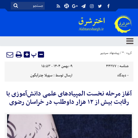
پ
گروه :
*
/
پیشنهاد سردبیر
شناسه :
44277
۰۹ بهمن ۱۴۰۴ - ۱۵:۵۳
۰
دیدگاه
ارسال توسط :
سهیلا چترآبگون
آغاز مرحله نخست المپیادهای علمی دانش‌آموزی با
رقابت بیش از ۱۲ هزار داوطلب در خراسان رضوی