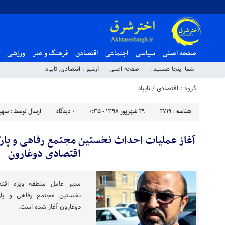
صفحه اصلی
سیاسی
اجتماعی
اقتصادی
فرهنگ و هنر
ورزشی
شما اینجا هستید :
صفحه اصلی
آرشیو :
اقتصادی
,
تایباد
گروه :
اقتصادی
/
تایباد
شناسه :
2719
۲۹ شهریور ۱۳۹۸ - ۰:۳۵
۰
دیدگاه
ارسال توسط :
سهیل
آغاز عملیات احداث نخستین مجتمع رفاهی و پار
اقتصادی دوغارون
مدیر عامل منطقه ویژه اقت
نخستین مجتمع رفاهی و پارک
دوغارون آغاز شده است.