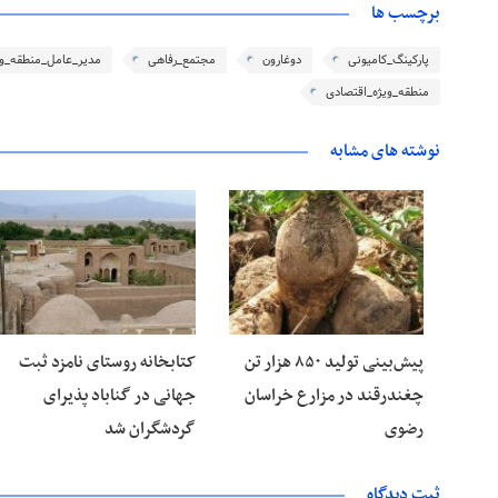
برچسب ها
پارکینگ_کامیونی
دوغارون
مجتمع_رفاهی
مدیر_عامل_منطقه_وی
منطقه_ویژه_اقتصادی
نوشته های مشابه
۱۴ مرداد ۱۴۰۵
۱۴ مرداد ۱۴۰۵
پیش‌بینی تولید ۸۵۰ هزار تن
کتابخانه روستای نامزد ثبت
چغندرقند در مزارع خراسان
جهانی در گناباد پذیرای
رضوی
گردشگران شد
ثبت دیدگاه