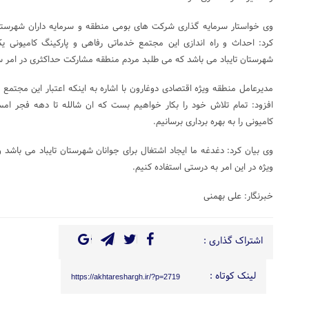
وی خواستار سرمایه گذاری شرکت های بومی منطقه و سرمایه داران شهرستان 
کرد: احداث و راه اندازی این مجتمع خدماتی رفاهی و پارکینگ کامیون
شهرستان تایباد می باشد که می طلبد مردم منطقه مشارکت حداکثری در امر سر
مدیرعامل منطقه ویژه اقتصادی دوغارون با اشاره به اینکه اعتبار این مجتم
افزود: تمام تلاش خود را بکار خواهیم بست که ان شالله تا دهه فجر ام
کامیونی را به بهره برداری برسانیم.
وی بیان کرد: دغدغه ما ایجاد اشتغال برای جوانان شهرستان تایباد می باشد
ویژه در این امر به درستی استفاده کنیم.
خبرنگار: علی بهمنی
اشتراک گذاری :
لینک کوتاه :
https://akhtareshargh.ir/?p=2719