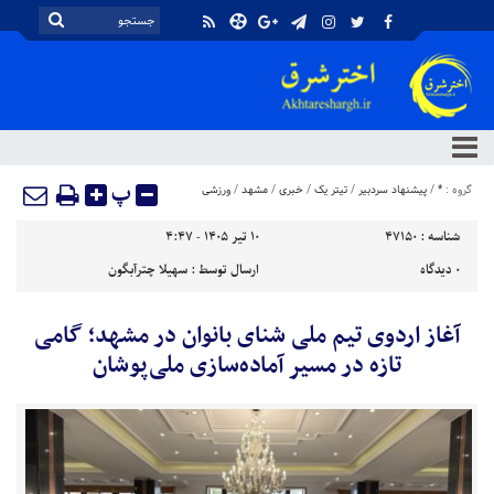
پ
گروه :
*
/
پیشنهاد سردبیر
/
تیتر یک
/
خبری
/
مشهد
/
ورزشی
شناسه :
47150
۱۰ تیر ۱۴۰۵ - ۴:۴۷
۰
دیدگاه
ارسال توسط :
سهیلا چترآبگون
آغاز اردوی تیم ملی شنای بانوان در مشهد؛ گامی
تازه در مسیر آماده‌سازی ملی‌پوشان