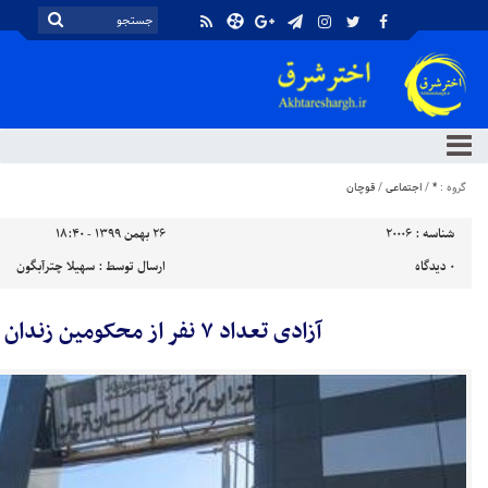
گروه :
*
/
اجتماعی
/
قوچان
شناسه :
20006
۲۶ بهمن ۱۳۹۹ - ۱۸:۴۰
۰
دیدگاه
ارسال توسط :
سهیلا چترآبگون
آزادی تعداد ۷ نفر از محکومین زندان قوچان