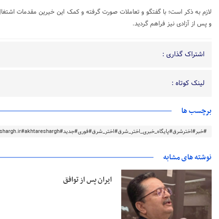
لازم به ذکر است؛ با گفتگو و تعاملات صورت گرفته و کمک این خیرین مقدمات اشتغال به
و پس از آزادی نیز فراهم گردید.
اشتراک گذاری :
لینک کوتاه :
برچسب ها
#خبر#اخترشرق#پایگاه_خبری_اختر_شرق#اختر_شرق#فوری#جدید#akhtareshargh.ir#akhtareshargh#خراسان#خراسان_رضوی
نوشته های مشابه
ایران پس از توافق